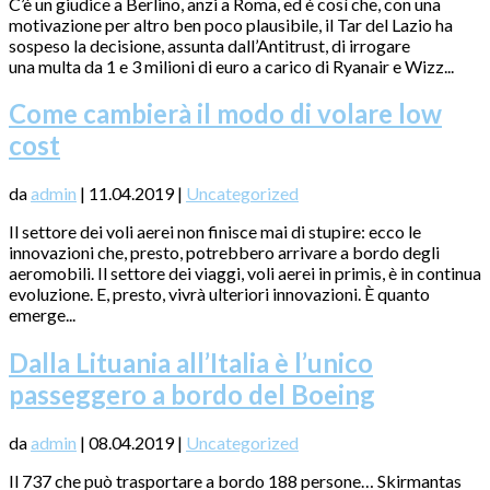
C’è un giudice a Berlino, anzi a Roma, ed è così che, con una
motivazione per altro ben poco plausibile, il Tar del Lazio ha
sospeso la decisione, assunta dall’Antitrust, di irrogare
una multa da 1 e 3 milioni di euro a carico di Ryanair e Wizz...
Come cambierà il modo di volare low
cost
da
admin
|
11.04.2019
|
Uncategorized
Il settore dei voli aerei non finisce mai di stupire: ecco le
innovazioni che, presto, potrebbero arrivare a bordo degli
aeromobili. Il settore dei viaggi, voli aerei in primis, è in continua
evoluzione. E, presto, vivrà ulteriori innovazioni. È quanto
emerge...
Dalla Lituania all’Italia è l’unico
passeggero a bordo del Boeing
da
admin
|
08.04.2019
|
Uncategorized
Il 737 che può trasportare a bordo 188 persone… Skirmantas