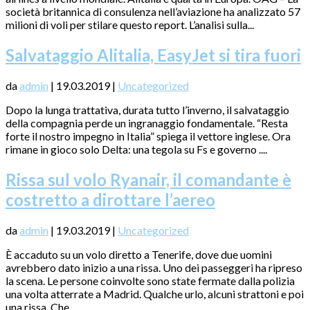
società britannica di consulenza nell’aviazione ha analizzato 57
milioni di voli per stilare questo report. L’analisi sulla...
Salvataggio Alitalia, EasyJet si tira fuori
da
admin
|
19.03.2019
|
Uncategorized
Dopo la lunga trattativa, durata tutto l’inverno, il salvataggio
della compagnia perde un ingranaggio fondamentale. “Resta
forte il nostro impegno in Italia” spiega il vettore inglese. Ora
rimane in gioco solo Delta: una tegola su Fs e governo ....
Rissa sul volo Ryanair, il comandante è
costretto a dirottare l’aereo
da
admin
|
19.03.2019
|
Uncategorized
È accaduto su un volo diretto a Tenerife, dove due uomini
avrebbero dato inizio a una rissa. Uno dei passeggeri ha ripreso
la scena. Le persone coinvolte sono state fermate dalla polizia
una volta atterrate a Madrid. Qualche urlo, alcuni strattoni e poi
una rissa. Che...