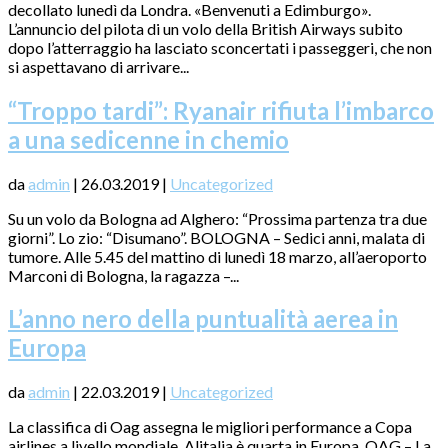
decollato lunedì da Londra. «Benvenuti a Edimburgo».
L’annuncio del pilota di un volo della British Airways subito
dopo l’atterraggio ha lasciato sconcertati i passeggeri, che non
si aspettavano di arrivare...
“Troppo tardi”: Ryanair rifiuta l’imbarco
a una sedicenne in chemio
da
admin
|
26.03.2019
|
Uncategorized
Su un volo da Bologna ad Alghero: “Prossima partenza tra due
giorni”. Lo zio: “Disumano”. BOLOGNA – Sedici anni, malata di
tumore. Alle 5.45 del mattino di lunedì 18 marzo, all’aeroporto
Marconi di Bologna, la ragazza –...
L’anno nero della puntualità aerea in
Europa
da
admin
|
22.03.2019
|
Uncategorized
La classifica di Oag assegna le migliori performance a Copa
airlines a livello mondiale. Alitalia è quarta in Europa. OAG – La