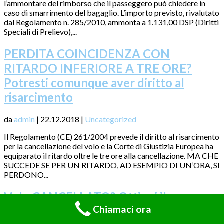
l’ammontare del rimborso che il passeggero può chiedere in
caso di smarrimento del bagaglio. L’importo previsto, rivalutato
dal Regolamento n. 285/2010, ammonta a 1.131,00 DSP (Diritti
Speciali di Prelievo),...
PERDITA COINCIDENZA CON
RITARDO INFERIORE A TRE ORE?
Potresti comunque aver diritto al
risarcimento
da
admin
|
22.12.2018
|
Uncategorized
Il Regolamento (CE) 261/2004 prevede il diritto al risarcimento
per la cancellazione del volo e la Corte di Giustizia Europea ha
equiparato il ritardo oltre le tre ore alla cancellazione. MA CHE
SUCCEDE SE PER UN RITARDO, AD ESEMPIO DI UN’ORA, SI
PERDONO...
Volo CANCELLATO? Ottieni il
Chiamaci ora
RISARCIMENTO