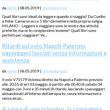
da
admin
|
08.05.2019
|
Uncategorized
Quali libri sono ideali da leggere quando si viaggia? Da Coelho
a Peter Cameron ecco 5 libri da mettere nella propria valigia
MILANO – Leggere e viaggiare sono le nostre due attività
preferite, ma se le compiessimo insieme? Quali libri sono
perfetti per viaggiare? Ve...
Ritardi sul volo Napoli-Palermo,
passeggeri lasciati senza informazioni e
assistenza
da
admin
|
06.05.2019
|
Uncategorized
Il volo V71579 Volotea diretto da Napoli a Palermo previsto
alle 20,55 di ieri 03 maggio, è partito alle 00.40 di sabato 04
maggio con 3 ore e 35 minuti di ritardo, lasciando i passeggeri
abbandonati all’interno dell’aeroporto, senza informazioni e
senza alcun...
A causa di uno sciopero, la compagnia