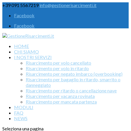
+39 091 5567219
info@gestionerisarcimenti.it
Facebook
Facebook
HOME
CHI SIAMO
I NOSTRI SERVIZI
Risarcimento per volo cancellato
Risarcimento per volo in ritardo
Risarcimento per negato imbarco (overbooking)
Risarcimento per bagaglio in ritardo, smarrito o
danneggiato
Risarcimento per ritardo o cancellazione nave
Risarcimento per vacanza rovinata
Risarcimento per mancata partenza
MODULI
FAQ
NEWS
Seleziona una pagina