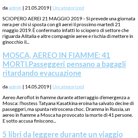
da
admin
|
21.05.2019
|
Uncategorized
SCIOPERO AEREI 21 MAGGIO 2019 – Si prevede una giornata
nera per chi si sposta con gli aerei il prossimo martedì 21
maggio 2019. È confermato infatti lo sciopero di settore che
riguarda Alitalia e altre compagnie aeree e rischia di mettere in
ginocchio il...
MOSCA, AEREO IN FIAMME: 41
MORTI.Passeggeri pensano a bagagli
ritardando evacuazione
da
admin
|
14.05.2019
|
Uncategorized
Aereo Aeroflot in fiamme durante atterraggio d’emergenza a
Mosca: l’hostess Tatyana Kasatkina eroina ha salvato decine di
passeggeri, ma spunta retroscena choc. Dramma in Russia, un
aereo in fiamme a Mosca ha provocato la morte di 41 persone.
E sotto accusa finiscono...
5 libri da leggere durante un viaggio