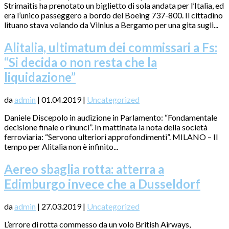
Strimaitis ha prenotato un biglietto di sola andata per l’Italia, ed
era l’unico passeggero a bordo del Boeing 737-800. Il cittadino
lituano stava volando da Vilnius a Bergamo per una gita sugli...
Alitalia, ultimatum dei commissari a Fs:
“Si decida o non resta che la
liquidazione”
da
admin
|
01.04.2019
|
Uncategorized
Daniele Discepolo in audizione in Parlamento: “Fondamentale
decisione finale o rinunci”. In mattinata la nota della società
ferroviaria: “Servono ulteriori approfondimenti”. MILANO – Il
tempo per Alitalia non è infinito...
Aereo sbaglia rotta: atterra a
Edimburgo invece che a Dusseldorf
da
admin
|
27.03.2019
|
Uncategorized
L’errore di rotta commesso da un volo British Airways,