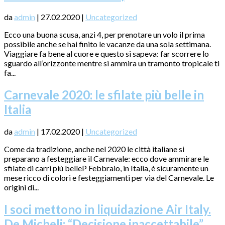
da
admin
|
27.02.2020
|
Uncategorized
Ecco una buona scusa, anzi 4, per prenotare un volo il prima
possibile anche se hai finito le vacanze da una sola settimana.
Viaggiare fa bene al cuore e questo si sapeva: far scorrere lo
sguardo all’orizzonte mentre si ammira un tramonto tropicale ti
fa...
Carnevale 2020: le sfilate più belle in
Italia
da
admin
|
17.02.2020
|
Uncategorized
Come da tradizione, anche nel 2020 le città italiane si
preparano a festeggiare il Carnevale: ecco dove ammirare le
sfilate di carri più belleP Febbraio, in Italia, è sicuramente un
mese ricco di colori e festeggiamenti per via del Carnevale. Le
origini di...
I soci mettono in liquidazione Air Italy.
De Micheli: “Decisione inaccettabile”