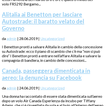
volo FR5292 Bergamo...
Alitalia ai Benetton per lasciare
Autostrade: il baratto velato del
Governo
da
admin
|
28.06.2019
|
Uncategorized
I Benetton pronti a salvare Alitalia in cambio della concessione
su Autostrade: ecco il piano di scambio che c’è ma “non si può
dire” I Benetton pronti a entrare nell’affare Alitalia e salvare la
compagnia di bandiera, in cambio delle concessioni...
Canada, passeggera dimenticata in
aereo: la denuncia su Facebook
da
admin
|
24.06.2019
|
Uncategorized
Una donna ha raccontato di essere stata dimenticata sull’aereo
dopo un volo Air Canada Esperienza da incubo per Tiffany
Adams, che si è risvegliata da sola e al buio all’interno dell’aereo