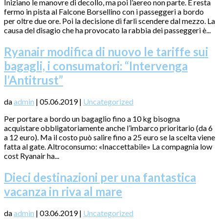
Iniziano le manovre di decollo, ma poi l’aereo non parte. E resta
fermo in pista al Falcone Borsellino con i passeggeri a bordo
per oltre due ore. Poi la decisione di farli scendere dal mezzo. La
causa del disagio che ha provocato la rabbia dei passeggeri è...
Ryanair modifica di nuovo le tariffe sui
bagagli, i consumatori: “Intervenga
l’Antitrust”
da
admin
|
05.06.2019
|
Uncategorized
Per portare a bordo un bagaglio fino a 10 kg bisogna
acquistare obbligatoriamente anche l’imbarco prioritario (da 6
a 12 euro). Ma il costo può salire fino a 25 euro se la scelta viene
fatta al gate. Altroconsumo: «Inaccettabile» La compagnia low
cost Ryanair ha...
Dieci destinazioni per una fantastica
vacanza in riva al mare
da
admin
|
03.06.2019
|
Uncategorized