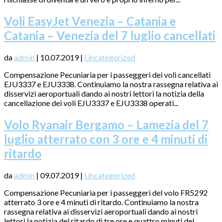
Voli EasyJet Venezia – Catania e
Catania – Venezia del 7 luglio cancellati
da
admin
|
10.07.2019
|
Uncategorized
Compensazione Pecuniaria per i passeggeri dei voli cancellati
EJU3337 e EJU3338. Continuiamo la nostra rassegna relativa ai
disservizi aeroportuali dando ai nostri lettori la notizia della
cancellazione dei voli EJU3337 e EJU3338 operati...
Volo Ryanair Bergamo – Lamezia del 7
luglio atterrato con 3 ore e 4 minuti di
ritardo
da
admin
|
09.07.2019
|
Uncategorized
Compensazione Pecuniaria per i passeggeri del volo FR5292
atterrato 3 ore e 4 minuti di ritardo. Continuiamo la nostra
rassegna relativa ai disservizi aeroportuali dando ai nostri
lettori la notizia del ritardo di tre ore e quattro minuti del