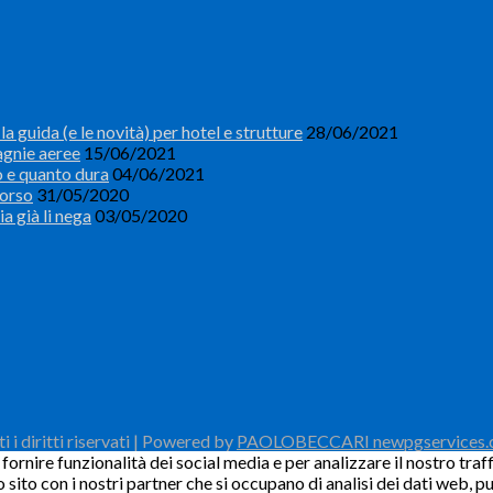
a guida (e le novità) per hotel e strutture
28/06/2021
agnie aeree
15/06/2021
o e quanto dura
04/06/2021
borso
31/05/2020
ia già li nega
03/05/2020
i diritti riservati | Powered by
PAOLOBECCARI newpgservices
ornire funzionalità dei social media e per analizzare il nostro traff
o sito con i nostri partner che si occupano di analisi dei dati web, 