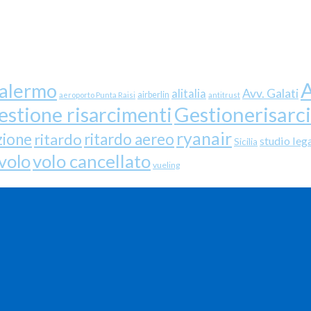
A
palermo
Avv. Galati
alitalia
airberlin
aeroporto Punta Raisi
antitrust
Gestionerisarc
estione risarcimenti
ryanair
zione
ritardo
ritardo aereo
studio leg
Sicilia
volo cancellato
volo
vueling