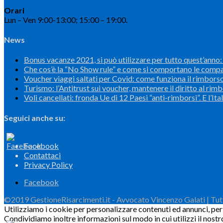
Orari
Lun – Ven 9:00-13:00; 15:00 – 19:00.
News
Bonus vacanze 2021, si può utilizzare per tutto quest’anno: l
Che cos’è la “No Show rule” e come si comportano le comp
Voucher viaggi saltati per Covid: come funziona il rimbors
Turismo: l’Antitrust sui voucher, mantenere il diritto al rim
Voli cancellati: fronda Ue di 12 Paesi “anti-rimborsi”. E l’Ital
Seguici anche su:
Facebook
Contattaci
Privacy Policy
Facebook
©2019 GestioneRisarcimenti.it - Avvocato Vincenzo Galati | Tutti 
Utilizziamo i cookie per personalizzare contenuti ed annunci, per f
Condividiamo inoltre informazioni sul modo in cui utilizzi il nostr