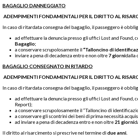
BAGAGLIO DANNEGGIATO
ADEMPIMENTI FONDAMENTALI PER IL DIRITTO AL RISA
In caso di ritardata consegna del bagaglio, il passeggero è obbli
ad effettuare la denuncia presso gli uffici Lost and Found, 
Bagaglio
;
a conservare scrupolosamente il
“Talloncino di identifica
inviare a pena di decadenza entro e non oltre
7 giorni
dalla
BAGAGLIO CONSEGNATO IN RITARDO
ADEMPIMENTI FONDAMENTALI PER IL DIRITTO AL RISA
In caso di ritardata consegna del bagaglio, il passeggero è obbli
ad effettuare la denuncia presso gli uffici Lost and Found, 
Report);
a conservare scrupolosamente il “Talloncino di identificazi
a conservare gli scontrini dei beni di prima necessità acquis
ad inviare a pena di decadenza entro e non oltre
21 giorni
d
Il diritto al risarcimento si prescrive nel termine di
due anni
.