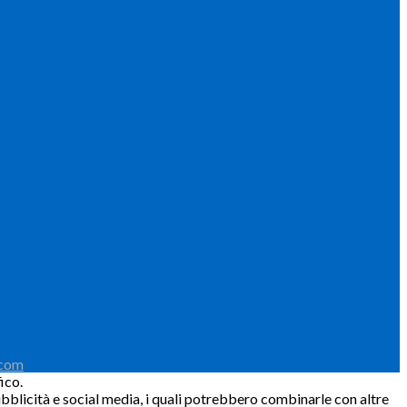
.com
ico.
pubblicità e social media, i quali potrebbero combinarle con altre