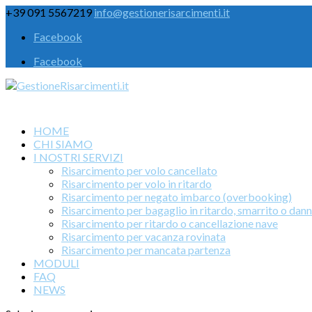
+39 091 5567219
info@gestionerisarcimenti.it
Facebook
Facebook
HOME
CHI SIAMO
I NOSTRI SERVIZI
Risarcimento per volo cancellato
Risarcimento per volo in ritardo
Risarcimento per negato imbarco (overbooking)
Risarcimento per bagaglio in ritardo, smarrito o dan
Risarcimento per ritardo o cancellazione nave
Risarcimento per vacanza rovinata
Risarcimento per mancata partenza
MODULI
FAQ
NEWS