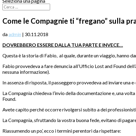
Seleziona una pagina
Come le Compagnie ti “fregano” sulla pra
da
admin
|
30.11.2018
DOVREBBERO ESSERE DALLA TUA PARTE E INVECE…
Questa è la storia di Fabio, al quale, durante un viaggio, hanno d
Fabio provvedeva a fare denuncia all’Ufficio Lost and Found dell
nessuna informazione).
In assenza di risposta, il passeggero provvedeva ad inviare una e-m
La Compagnia chiedeva l’invio della documentazione e, una volta e
Found.
Avete capito perché occorre rivolgersi subito a dei professionist
La Compagnia, sfruttando la vostra buona fede, evitano di pagare 
Riassumendo un po’, ecco i termini perentori da rispettare: