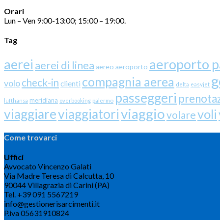
Orari
Lun – Ven 9:00-13:00; 15:00 – 19:00.
Tag
aerei
aeroporto 
aerei di linea
aereo
aeroporto
g
compagnia aerea
check-in
volo
clienti
delta
easyjet
passeggeri
prenota
meridiana
lufthansa
overbooking
palermo
viaggio
viaggiare
viaggiatori
voli
volare
Come trovarci
Uffici
Avvocato Vincenzo Galati
Via Madre Teresa di Calcutta, 10
90044 Villagrazia di Carini (PA)
Tel. +39 091 5567219
info@gestionerisarcimenti.it
P.iva 05631910824