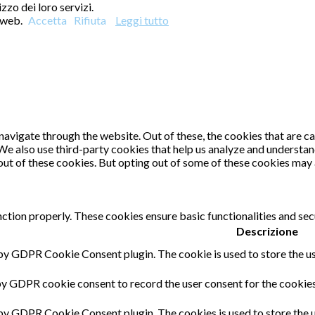
zzo dei loro servizi.
o web.
Accetta
Rifiuta
Leggi tutto
avigate through the website. Out of these, the cookies that are c
. We also use third-party cookies that help us analyze and understa
out of these cookies. But opting out of some of these cookies may
nction properly. These cookies ensure basic functionalities and sec
Descrizione
 by GDPR Cookie Consent plugin. The cookie is used to store the us
by GDPR cookie consent to record the user consent for the cookies 
 by GDPR Cookie Consent plugin. The cookies is used to store the u