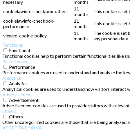
necessary
months
11
cookielawinfo-checkbox-others
This cookie is set
months
cookielawinfo-checkbox-
11
This cookie is set
performance
months
11
The cookie is set 
viewed_cookie_policy
months
any personal data.
Functional
Functional
Functional cookies help to perform certain functionalities like s
Performance
Performance
Performance cookies are used to understand and analyze the key p
Analytics
Analytics
Analytical cookies are used to understand how visitors interact w
Advertisement
Advertisement
Advertisement cookies are used to provide visitors with relevan
Others
Others
Other uncategorized cookies are those that are being analyzed an
ACCETTA E SALVA