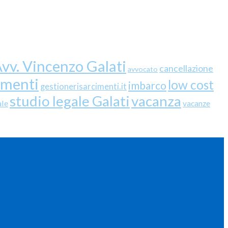
vv. Vincenzo Galati
cancellazione
avvocato
imenti
low cost
imbarco
gestionerisarcimenti.it
studio legale Galati
vacanza
ale
vacanze