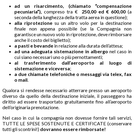
ad un risarcimento, (chiamato “compensazione
pecuniaria”),
compreso tra €
250,00 ed € 600,00
(a
seconda della lunghezza della tratta aerea in questione);
alla riprotezione
su un altro volo per la destinazione
finale non appena possibile (se la Compagnia non
garantisce un nuovo volo in riprotezione, deve rimborsare
anche il costo del biglietto);
a
pasti e bevande
in relazione alla durata dell’attesa;
ad una adeguata sistemazione in albergo
nel caso in
cui siano necessari uno o più pernottamenti;
al trasferimento dall’aeroporto al luogo di
sistemazione e viceversa
;
a
due chiamate telefoniche o messaggi via telex, fax
o mail
.
Qualora si rendesse necessario atterrare presso un aeroporto
diverso da quello della destinazione iniziale, il passeggero ha
diritto ad essere trasportato gratuitamente fino all’aeroporto
dell’originaria prenotazione.
Nel caso in cui la compagnia non dovesse fornire tali servizi,
TUTTE LE SPESE SOSTENUTE E CERTIFICATE (conservare
tutti gli scontrini!)
dovranno essere rimborsate!