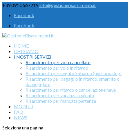
+39 091 5567219
info@gestionerisarcimenti.it
Facebook
Facebook
HOME
CHI SIAMO
I NOSTRI SERVIZI
Risarcimento per volo cancellato
Risarcimento per volo in ritardo
Risarcimento per negato imbarco (overbooking)
Risarcimento per bagaglio in ritardo, smarrito o
danneggiato
Risarcimento per ritardo o cancellazione nave
Risarcimento per vacanza rovinata
Risarcimento per mancata partenza
MODULI
FAQ
NEWS
Seleziona una pagina