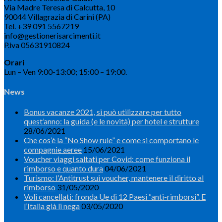
Via Madre Teresa di Calcutta, 10
90044 Villagrazia di Carini (PA)
Tel. +39 091 5567219
info@gestionerisarcimenti.it
P.iva 05631910824
Orari
Lun – Ven 9:00-13:00; 15:00 – 19:00.
News
Bonus vacanze 2021, si può utilizzare per tutto
quest’anno: la guida (e le novità) per hotel e strutture
28/06/2021
Che cos’è la “No Show rule” e come si comportano le
compagnie aeree
15/06/2021
Voucher viaggi saltati per Covid: come funziona il
rimborso e quanto dura
04/06/2021
Turismo: l’Antitrust sui voucher, mantenere il diritto al
rimborso
31/05/2020
Voli cancellati: fronda Ue di 12 Paesi “anti-rimborsi”. E
l’Italia già li nega
03/05/2020