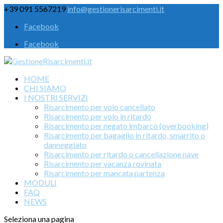
+39 091 5567219
info@gestionerisarcimenti.it
Facebook
Facebook
HOME
CHI SIAMO
I NOSTRI SERVIZI
Risarcimento per volo cancellato
Risarcimento per volo in ritardo
Risarcimento per negato imbarco (overbooking)
Risarcimento per bagaglio in ritardo, smarrito o
danneggiato
Risarcimento per ritardo o cancellazione nave
Risarcimento per vacanza rovinata
Risarcimento per mancata partenza
MODULI
FAQ
NEWS
Seleziona una pagina