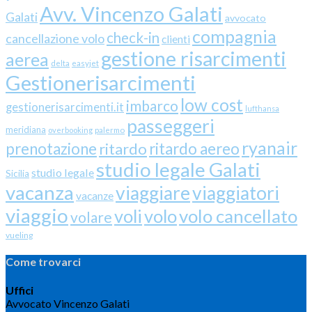
Avv. Vincenzo Galati
Galati
avvocato
compagnia
check-in
cancellazione volo
clienti
gestione risarcimenti
aerea
delta
easyjet
Gestionerisarcimenti
low cost
imbarco
gestionerisarcimenti.it
lufthansa
passeggeri
meridiana
overbooking
palermo
ryanair
prenotazione
ritardo
ritardo aereo
studio legale Galati
studio legale
Sicilia
vacanza
viaggiare
viaggiatori
vacanze
viaggio
volo cancellato
voli
volo
volare
vueling
Come trovarci
Uffici
Avvocato Vincenzo Galati