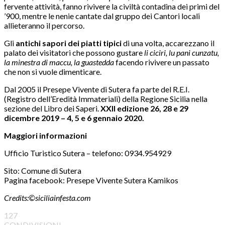
fervente attività, fanno rivivere la civiltà contadina dei primi del
’900, mentre le nenie cantate dal gruppo dei Cantori locali
allieteranno il percorso.
Gli
antichi sapori dei piatti tipici
di una volta, accarezzano il
palato dei visitatori che possono gustare
li ciciri, lu pani cunzatu,
la minestra di maccu, la guastedda
facendo rivivere un passato
che non si vuole dimenticare.
Dal 2005 il Presepe Vivente di Sutera fa parte del R.E.I.
(Registro dell’Eredità Immateriali) della Regione Sicilia nella
sezione del Libro dei Saperi.
XXII edizione 26, 28 e 29
dicembre 2019 – 4, 5 e 6 gennaio 2020.
Maggiori informazioni
Ufficio Turistico Sutera – telefono: 0934.954929
Sito: Comune di Sutera
Pagina facebook: Presepe Vivente Sutera Kamikos
Credits:©siciliainfesta.com
127
CONDIVISIONI