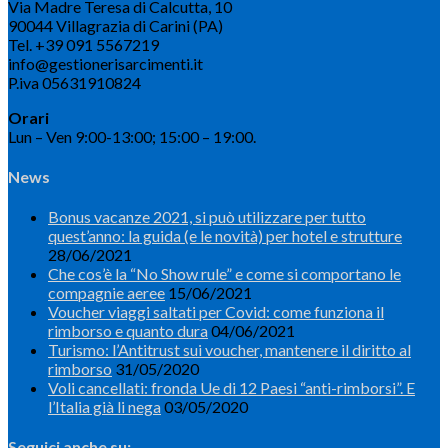
Via Madre Teresa di Calcutta, 10
90044 Villagrazia di Carini (PA)
Tel. +39 091 5567219
info@gestionerisarcimenti.it
P.iva 05631910824
Orari
Lun – Ven 9:00-13:00; 15:00 – 19:00.
News
Bonus vacanze 2021, si può utilizzare per tutto
quest’anno: la guida (e le novità) per hotel e strutture
28/06/2021
Che cos’è la “No Show rule” e come si comportano le
compagnie aeree
15/06/2021
Voucher viaggi saltati per Covid: come funziona il
rimborso e quanto dura
04/06/2021
Turismo: l’Antitrust sui voucher, mantenere il diritto al
rimborso
31/05/2020
Voli cancellati: fronda Ue di 12 Paesi “anti-rimborsi”. E
l’Italia già li nega
03/05/2020
Seguici anche su: