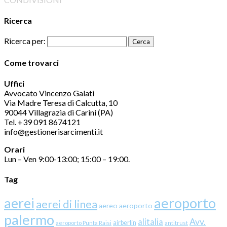
Ricerca
Ricerca per:
Come trovarci
Uffici
Avvocato Vincenzo Galati
Via Madre Teresa di Calcutta, 10
90044 Villagrazia di Carini (PA)
Tel. +39 091 8674121
info@gestionerisarcimenti.it
Orari
Lun – Ven 9:00-13:00; 15:00 – 19:00.
Tag
aerei
aeroporto
aerei di linea
aereo
aeroporto
palermo
Avv.
alitalia
airberlin
aeroporto Punta Raisi
antitrust