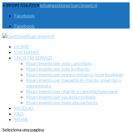
+39 091 5567219
info@gestionerisarcimenti.it
Facebook
Facebook
HOME
CHI SIAMO
I NOSTRI SERVIZI
Risarcimento per volo cancellato
Risarcimento per volo in ritardo
Risarcimento per negato imbarco (overbooking)
Risarcimento per bagaglio in ritardo, smarrito o
danneggiato
Risarcimento per ritardo o cancellazione nave
Risarcimento per vacanza rovinata
Risarcimento per mancata partenza
MODULI
FAQ
NEWS
Seleziona una pagina