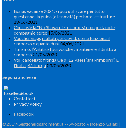
Bonus vacanze 2021, si può utilizzare per tutto
quest’anno: la guida (e le novità) per hotel e strutture
28/06/2021
Che cos’è la “No Show rule” e come si comportano le
compagnie aeree
15/06/2021
Voucher viaggi saltati per Covid: come funziona il
rimborso e quanto dura
04/06/2021
Turismo: l’Antitrust sui voucher, mantenere il diritto al
rimborso
31/05/2020
Voli cancellati: fronda Ue di 12 Paesi “anti-rimborsi”. E
l’Italia già li nega
03/05/2020
Seguici anche su:
Facebook
Contattaci
Privacy Policy
Facebook
©2019 GestioneRisarcimenti.it - Avvocato Vincenzo Galati |