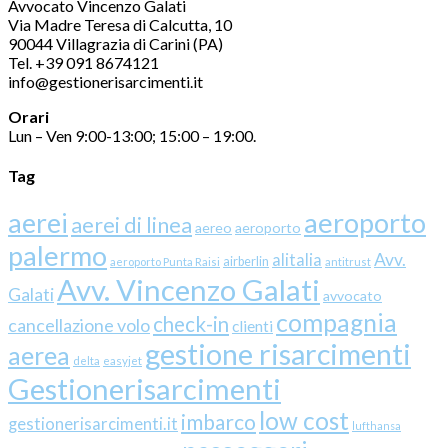
Avvocato Vincenzo Galati
Via Madre Teresa di Calcutta, 10
90044 Villagrazia di Carini (PA)
Tel. +39 091 8674121
info@gestionerisarcimenti.it
Orari
Lun – Ven 9:00-13:00; 15:00 – 19:00.
Tag
aerei
aeroporto
aerei di linea
aereo
aeroporto
palermo
Avv.
alitalia
airberlin
aeroporto Punta Raisi
antitrust
Avv. Vincenzo Galati
Galati
avvocato
compagnia
check-in
cancellazione volo
clienti
gestione risarcimenti
aerea
delta
easyjet
Gestionerisarcimenti
low cost
imbarco
gestionerisarcimenti.it
lufthansa