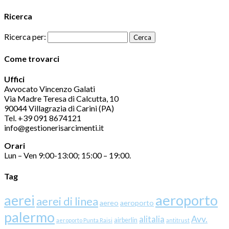
Ricerca
Ricerca per:
Come trovarci
Uffici
Avvocato Vincenzo Galati
Via Madre Teresa di Calcutta, 10
90044 Villagrazia di Carini (PA)
Tel. +39 091 8674121
info@gestionerisarcimenti.it
Orari
Lun – Ven 9:00-13:00; 15:00 – 19:00.
Tag
aerei
aeroporto
aerei di linea
aereo
aeroporto
palermo
Avv.
alitalia
airberlin
aeroporto Punta Raisi
antitrust