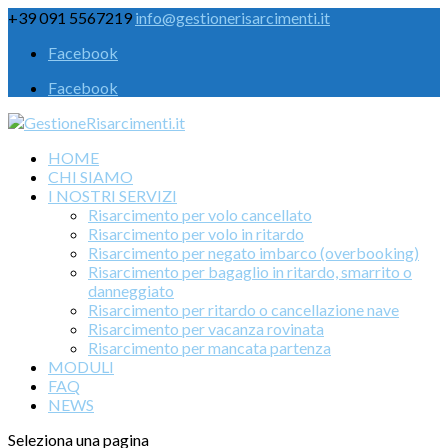
+39 091 5567219
info@gestionerisarcimenti.it
Facebook
Facebook
HOME
CHI SIAMO
I NOSTRI SERVIZI
Risarcimento per volo cancellato
Risarcimento per volo in ritardo
Risarcimento per negato imbarco (overbooking)
Risarcimento per bagaglio in ritardo, smarrito o
danneggiato
Risarcimento per ritardo o cancellazione nave
Risarcimento per vacanza rovinata
Risarcimento per mancata partenza
MODULI
FAQ
NEWS
Seleziona una pagina