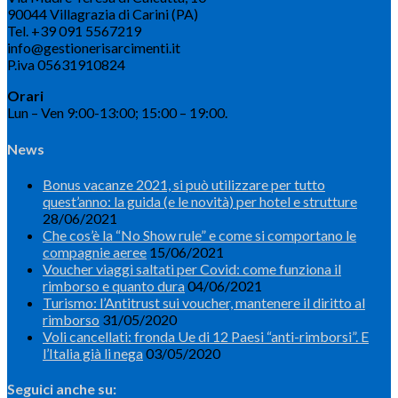
90044 Villagrazia di Carini (PA)
Tel. +39 091 5567219
info@gestionerisarcimenti.it
P.iva 05631910824
Orari
Lun – Ven 9:00-13:00; 15:00 – 19:00.
News
Bonus vacanze 2021, si può utilizzare per tutto
quest’anno: la guida (e le novità) per hotel e strutture
28/06/2021
Che cos’è la “No Show rule” e come si comportano le
compagnie aeree
15/06/2021
Voucher viaggi saltati per Covid: come funziona il
rimborso e quanto dura
04/06/2021
Turismo: l’Antitrust sui voucher, mantenere il diritto al
rimborso
31/05/2020
Voli cancellati: fronda Ue di 12 Paesi “anti-rimborsi”. E
l’Italia già li nega
03/05/2020
Seguici anche su: