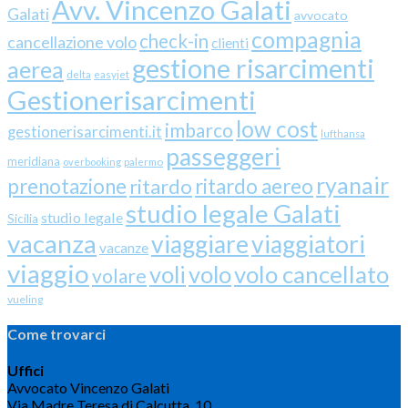
Avv. Vincenzo Galati
Galati
avvocato
compagnia
check-in
cancellazione volo
clienti
gestione risarcimenti
aerea
delta
easyjet
Gestionerisarcimenti
low cost
imbarco
gestionerisarcimenti.it
lufthansa
passeggeri
meridiana
overbooking
palermo
ryanair
prenotazione
ritardo
ritardo aereo
studio legale Galati
studio legale
Sicilia
vacanza
viaggiare
viaggiatori
vacanze
viaggio
volo cancellato
voli
volo
volare
vueling
Come trovarci
Uffici
Avvocato Vincenzo Galati
Via Madre Teresa di Calcutta, 10