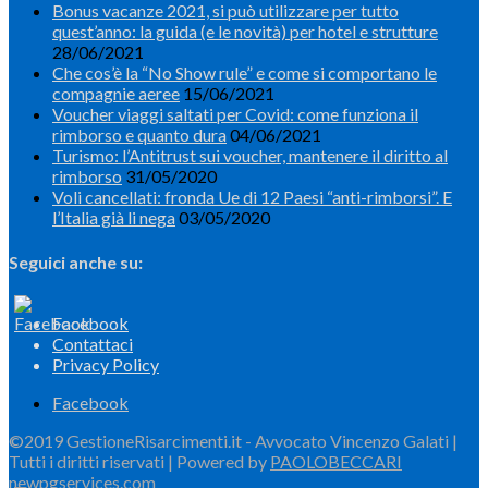
Bonus vacanze 2021, si può utilizzare per tutto
quest’anno: la guida (e le novità) per hotel e strutture
28/06/2021
Che cos’è la “No Show rule” e come si comportano le
compagnie aeree
15/06/2021
Voucher viaggi saltati per Covid: come funziona il
rimborso e quanto dura
04/06/2021
Turismo: l’Antitrust sui voucher, mantenere il diritto al
rimborso
31/05/2020
Voli cancellati: fronda Ue di 12 Paesi “anti-rimborsi”. E
l’Italia già li nega
03/05/2020
Seguici anche su:
Facebook
Contattaci
Privacy Policy
Facebook
©2019 GestioneRisarcimenti.it - Avvocato Vincenzo Galati |
Tutti i diritti riservati | Powered by
PAOLOBECCARI
newpgservices.com