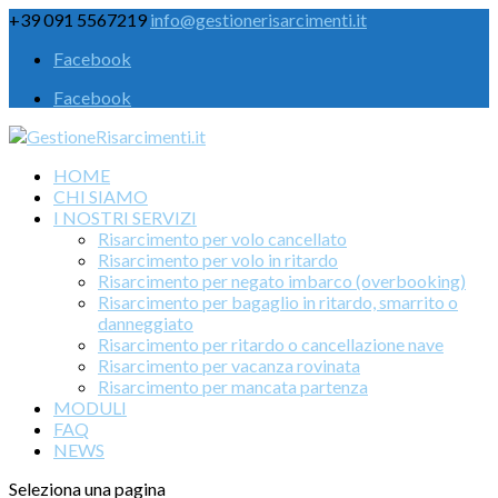
+39 091 5567219
info@gestionerisarcimenti.it
Facebook
Facebook
HOME
CHI SIAMO
I NOSTRI SERVIZI
Risarcimento per volo cancellato
Risarcimento per volo in ritardo
Risarcimento per negato imbarco (overbooking)
Risarcimento per bagaglio in ritardo, smarrito o
danneggiato
Risarcimento per ritardo o cancellazione nave
Risarcimento per vacanza rovinata
Risarcimento per mancata partenza
MODULI
FAQ
NEWS
Seleziona una pagina