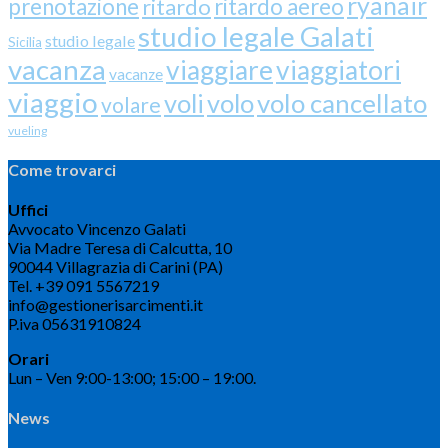
ryanair
prenotazione
ritardo
ritardo aereo
studio legale Galati
studio legale
Sicilia
vacanza
viaggiare
viaggiatori
vacanze
viaggio
volo cancellato
voli
volo
volare
vueling
Come trovarci
Uffici
Avvocato Vincenzo Galati
Via Madre Teresa di Calcutta, 10
90044 Villagrazia di Carini (PA)
Tel. +39 091 5567219
info@gestionerisarcimenti.it
P.iva 05631910824
Orari
Lun – Ven 9:00-13:00; 15:00 – 19:00.
News