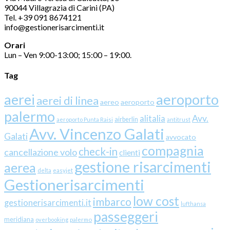
90044 Villagrazia di Carini (PA)
Tel. +39 091 8674121
info@gestionerisarcimenti.it
Orari
Lun – Ven 9:00-13:00; 15:00 – 19:00.
Tag
aerei
aeroporto
aerei di linea
aereo
aeroporto
palermo
Avv.
alitalia
airberlin
aeroporto Punta Raisi
antitrust
Avv. Vincenzo Galati
Galati
avvocato
compagnia
check-in
cancellazione volo
clienti
gestione risarcimenti
aerea
delta
easyjet
Gestionerisarcimenti
low cost
imbarco
gestionerisarcimenti.it
lufthansa
passeggeri
meridiana
overbooking
palermo