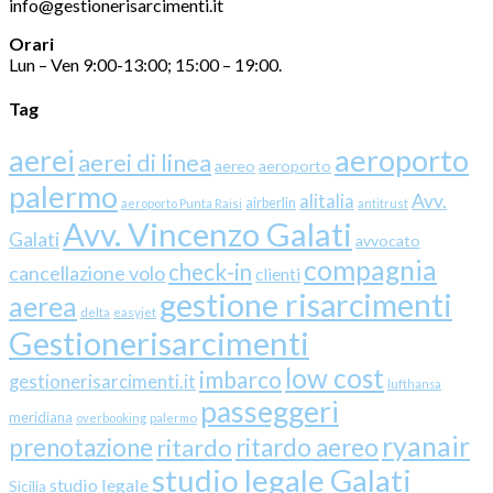
info@gestionerisarcimenti.it
Orari
Lun – Ven 9:00-13:00; 15:00 – 19:00.
Tag
aerei
aeroporto
aerei di linea
aereo
aeroporto
palermo
Avv.
alitalia
airberlin
aeroporto Punta Raisi
antitrust
Avv. Vincenzo Galati
Galati
avvocato
compagnia
check-in
cancellazione volo
clienti
gestione risarcimenti
aerea
delta
easyjet
Gestionerisarcimenti
low cost
imbarco
gestionerisarcimenti.it
lufthansa
passeggeri
meridiana
overbooking
palermo
ryanair
prenotazione
ritardo
ritardo aereo
studio legale Galati
studio legale
Sicilia