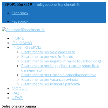
+39 091 5567219
info@gestionerisarcimenti.it
Facebook
Facebook
HOME
CHI SIAMO
I NOSTRI SERVIZI
Risarcimento per volo cancellato
Risarcimento per volo in ritardo
Risarcimento per negato imbarco (overbooking)
Risarcimento per bagaglio in ritardo, smarrito o
danneggiato
Risarcimento per ritardo o cancellazione nave
Risarcimento per vacanza rovinata
Risarcimento per mancata partenza
MODULI
FAQ
NEWS
Seleziona una pagina