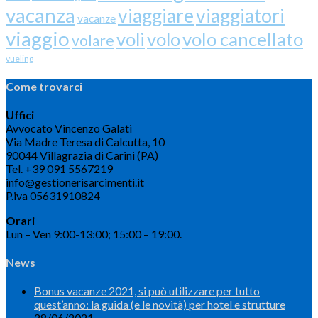
vacanza
viaggiare
viaggiatori
vacanze
viaggio
volo cancellato
voli
volo
volare
vueling
Come trovarci
Uffici
Avvocato Vincenzo Galati
Via Madre Teresa di Calcutta, 10
90044 Villagrazia di Carini (PA)
Tel. +39 091 5567219
info@gestionerisarcimenti.it
P.iva 05631910824
Orari
Lun – Ven 9:00-13:00; 15:00 – 19:00.
News
Bonus vacanze 2021, si può utilizzare per tutto
quest’anno: la guida (e le novità) per hotel e strutture
28/06/2021