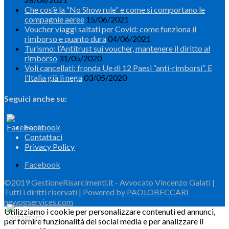
Che cos’è la “No Show rule” e come si comportano le
compagnie aeree
15/06/2021
Voucher viaggi saltati per Covid: come funziona il
rimborso e quanto dura
04/06/2021
Turismo: l’Antitrust sui voucher, mantenere il diritto al
rimborso
31/05/2020
Voli cancellati: fronda Ue di 12 Paesi “anti-rimborsi”. E
l’Italia già li nega
03/05/2020
Seguici anche su:
Facebook
Contattaci
Privacy Policy
Facebook
©2019 GestioneRisarcimenti.it - Avvocato Vincenzo Galati |
Tutti i diritti riservati | Powered by
PAOLOBECCARI
newpgservices.com
Utilizziamo i cookie per personalizzare contenuti ed annunci,
per fornire funzionalità dei social media e per analizzare il