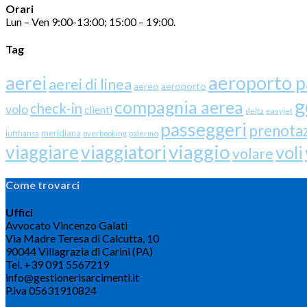
Orari
Lun – Ven 9:00-13:00; 15:00 – 19:00.
Tag
aerei
aeroporto 
aerei di linea
aereo
aeroporto
g
compagnia aerea
check-in
volo
clienti
delta
easyjet
passeggeri
prenota
meridiana
lufthansa
overbooking
palermo
viaggio
viaggiare
viaggiatori
voli
volare
Come trovarci
Uffici
Avvocato Vincenzo Galati
Via Madre Teresa di Calcutta, 10
90044 Villagrazia di Carini (PA)
Tel. +39 091 5567219
info@gestionerisarcimenti.it
P.iva 05631910824