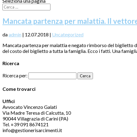
Seleziona una pagina
Mancata partenza per malattia. Il vettore 
da
admin
|
12.07.2018
|
Uncategorized
Mancata partenza per malattia e negato rimborso del biglietto da
del costo del biglietto a tutta la famiglia. Ecco i fatti. Una famiglia 
Ricerca
Ricerca per:
Come trovarci
Uffici
Avvocato Vincenzo Galati
Via Madre Teresa di Calcutta, 10
90044 Villagrazia di Carini (PA)
Tel. +39 091 8674121
info@gestionerisarcimenti.it