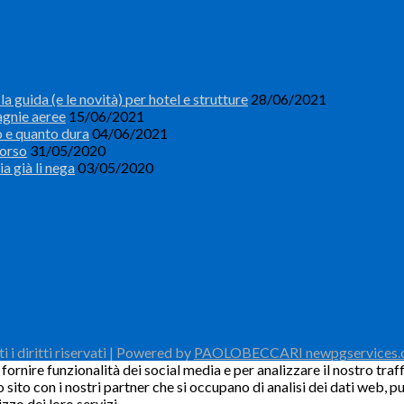
a guida (e le novità) per hotel e strutture
28/06/2021
agnie aeree
15/06/2021
o e quanto dura
04/06/2021
borso
31/05/2020
ia già li nega
03/05/2020
i diritti riservati | Powered by
PAOLOBECCARI newpgservices
ornire funzionalità dei social media e per analizzare il nostro traff
o sito con i nostri partner che si occupano di analisi dei dati web, 
zzo dei loro servizi.