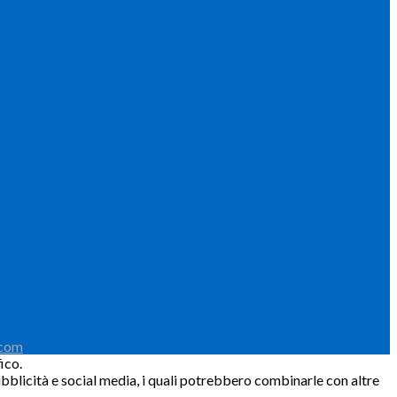
.com
ico.
pubblicità e social media, i quali potrebbero combinarle con altre