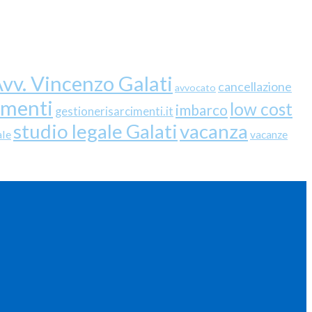
vv. Vincenzo Galati
cancellazione
avvocato
imenti
low cost
imbarco
gestionerisarcimenti.it
studio legale Galati
vacanza
ale
vacanze