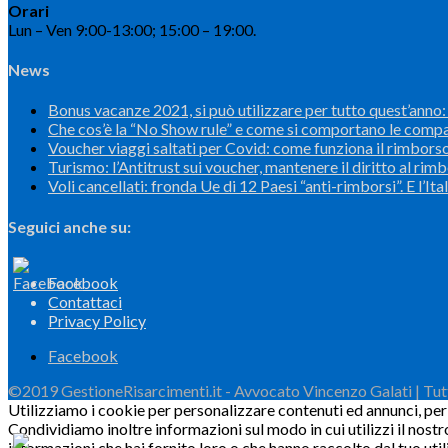
Orari
Lun – Ven 9:00-13:00; 15:00 – 19:00.
News
Bonus vacanze 2021, si può utilizzare per tutto quest’anno: l
Che cos’è la “No Show rule” e come si comportano le comp
Voucher viaggi saltati per Covid: come funziona il rimbors
Turismo: l’Antitrust sui voucher, mantenere il diritto al rim
Voli cancellati: fronda Ue di 12 Paesi “anti-rimborsi”. E l’Ital
Seguici anche su:
Facebook
Contattaci
Privacy Policy
Facebook
©2019 GestioneRisarcimenti.it - Avvocato Vincenzo Galati | Tutti 
Utilizziamo i cookie per personalizzare contenuti ed annunci, per f
Condividiamo inoltre informazioni sul modo in cui utilizzi il nostr
informazioni che hai fornito loro o che hanno raccolto dal tuo utili