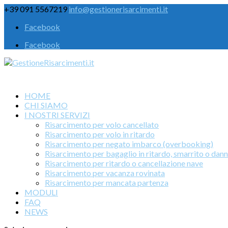
+39 091 5567219
info@gestionerisarcimenti.it
Facebook
Facebook
HOME
CHI SIAMO
I NOSTRI SERVIZI
Risarcimento per volo cancellato
Risarcimento per volo in ritardo
Risarcimento per negato imbarco (overbooking)
Risarcimento per bagaglio in ritardo, smarrito o dan
Risarcimento per ritardo o cancellazione nave
Risarcimento per vacanza rovinata
Risarcimento per mancata partenza
MODULI
FAQ
NEWS