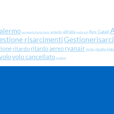
A
palermo
Avv. Galati
alitalia
airberlin
aeroporto Punta Raisi
antitrust
Gestionerisarc
estione risarcimenti
ryanair
zione
ritardo
ritardo aereo
studio leg
Sicilia
volo cancellato
volo
vueling