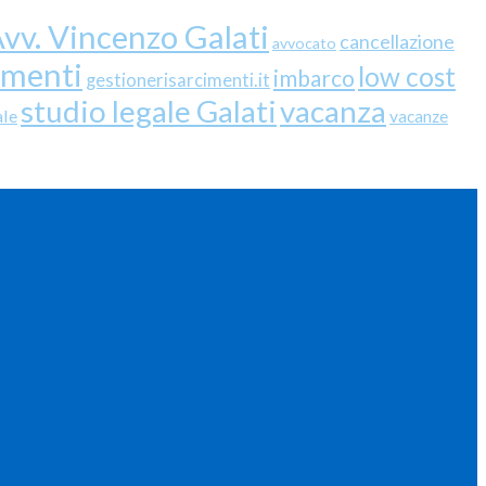
vv. Vincenzo Galati
cancellazione
avvocato
imenti
low cost
imbarco
gestionerisarcimenti.it
studio legale Galati
vacanza
ale
vacanze