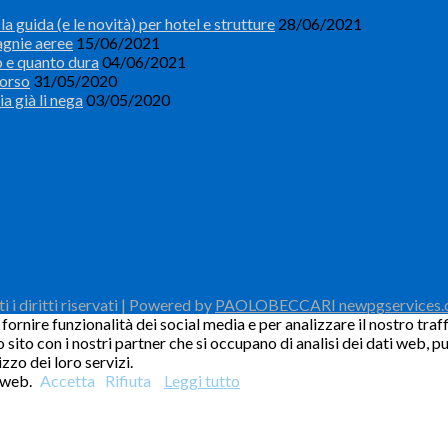
a guida (e le novità) per hotel e strutture
28/06/2021
agnie aeree
15/06/2021
o e quanto dura
04/06/2021
borso
31/05/2020
ia già li nega
03/05/2020
i diritti riservati | Powered by
PAOLOBECCARI newpgservices
ornire funzionalità dei social media e per analizzare il nostro traff
o sito con i nostri partner che si occupano di analisi dei dati web, 
zzo dei loro servizi.
o web.
Accetta
Rifiuta
Leggi tutto