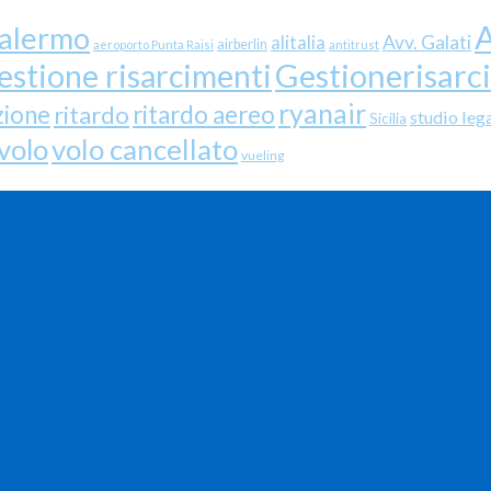
A
palermo
Avv. Galati
alitalia
airberlin
aeroporto Punta Raisi
antitrust
Gestionerisarc
estione risarcimenti
ryanair
zione
ritardo
ritardo aereo
studio leg
Sicilia
volo cancellato
volo
vueling