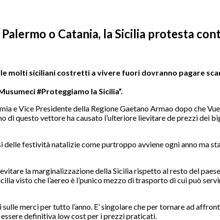
lermo o Catania, la Sicilia protesta contro
 Natale molti siciliani costretti a vivere fuori dovranno pagare 
 Musumeci #Proteggiamo la Sicilia”.
onomia e Vice Presidente della Regione Gaetano Armao dopo che Vue
no di questo vettore ha causato l’ulteriore lievitare de prezzi dei bi
rsi delle festività natalizie come purtroppo avviene ogni anno ma s
itare la marginalizzazione della Sicilia rispetto al resto del paese
ilia visto che l’aereo è l’punico mezzo di trasporto di cui può servirs
 sulle merci per tutto l’anno. E’ singolare che per tornare ad affr
ssere definitiva low cost per i prezzi praticati.