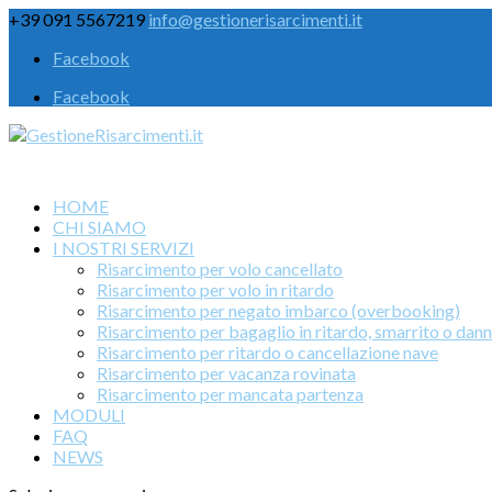
+39 091 5567219
info@gestionerisarcimenti.it
Facebook
Facebook
HOME
CHI SIAMO
I NOSTRI SERVIZI
Risarcimento per volo cancellato
Risarcimento per volo in ritardo
Risarcimento per negato imbarco (overbooking)
Risarcimento per bagaglio in ritardo, smarrito o dan
Risarcimento per ritardo o cancellazione nave
Risarcimento per vacanza rovinata
Risarcimento per mancata partenza
MODULI
FAQ
NEWS