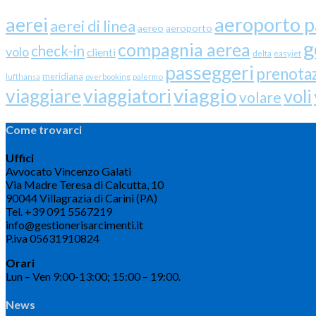
aerei
aeroporto 
aerei di linea
aereo
aeroporto
g
compagnia aerea
check-in
volo
clienti
delta
easyjet
passeggeri
prenota
meridiana
lufthansa
overbooking
palermo
viaggio
viaggiare
viaggiatori
voli
volare
Come trovarci
Uffici
Avvocato Vincenzo Galati
Via Madre Teresa di Calcutta, 10
90044 Villagrazia di Carini (PA)
Tel. +39 091 5567219
info@gestionerisarcimenti.it
P.iva 05631910824
Orari
Lun – Ven 9:00-13:00; 15:00 – 19:00.
News