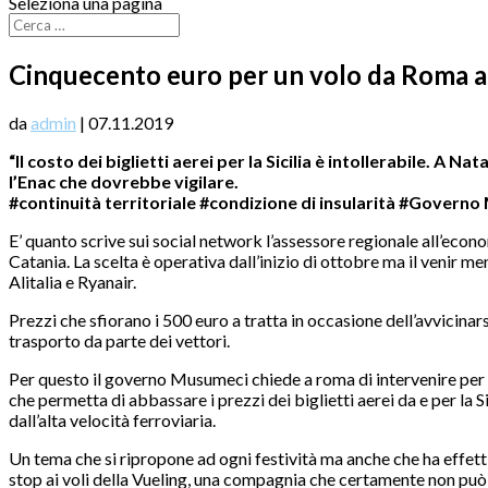
Seleziona una pagina
Cinquecento euro per un volo da Roma a Pa
da
admin
|
07.11.2019
“Il costo dei biglietti aerei per la Sicilia è intollerabile. A
l’Enac che dovrebbe vigilare.
#continuità territoriale #condizione di insularità #Governo
E’ quanto scrive sui social network l’assessore regionale all’ec
Catania. La scelta è operativa dall’inizio di ottobre ma il venir me
Alitalia e Ryanair.
Prezzi che sfiorano i 500 euro a tratta in occasione dell’avvicina
trasporto da parte dei vettori.
Per questo il governo Musumeci chiede a roma di intervenire per ev
che permetta di abbassare i prezzi dei biglietti aerei da e per la Sic
dall’alta velocità ferroviaria.
Un tema che si ripropone ad ogni festività ma anche che ha effetti
stop ai voli della Vueling, una compagnia che certamente non può e