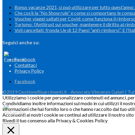
Bonus vacanze 2021, si può utilizzare per tutto quest’anno: l
Che cos’è la “No Show rule” e come si comportano le comp
Voucher viaggi saltati per Covid: come funziona il rimbors
Turismo: l’Antitrust sui voucher, mantenere il diritto al rim
Voli cancellati: fronda Ue di 12 Paesi “anti-rimborsi”. E l’Ital
Seguici anche su:
Facebook
Contattaci
Privacy Policy
Facebook
©2019 GestioneRisarcimenti.it - Avvocato Vincenzo Galati | Tutti 
Utilizziamo i cookie per personalizzare contenuti ed annunci, per f
Condividiamo inoltre informazioni sul modo in cui utilizzi il nostr
informazioni che hai fornito loro o che hanno raccolto dal tuo utili
Acconsenti ai nostri cookie se continui ad utilizzare il nostro sit
Rivedi il tuo consenso alla Privacy & Cookies Policy